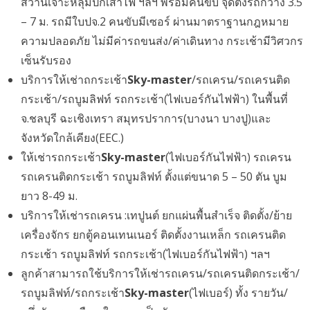
สว่านเจาะหลุมปักเสาไฟ ฯลฯ พร้อมคนขับ จุดตั้งรถกว้าง 3.5
– 7 ม. รถมีใบปจ.2 คนขับมีเซอร์ ผ่านมาตราฐานกฎหมาย
ความปลอดภัย ไม่มีค่ารถขนส่ง/ค่าเดินทาง กระเช้ามีวิศวกร
เซ็นรับรอง
บริการให้เช่าถกระเช้า
Sky-master
/รถเครน/รถเครนติด
กระเช้า/รถบูมลิฟท์ รถกระเช้า(ไฟเบอร์กันไฟฟ้า) ในพื้นที่
จ.ชลบุรี ฉะเชิงเทรา สมุทรปราการ(บางนา บางปู)และ
จังหวัดใกล้เคียง(EEC.)
ให้เช่ารถกระเช้า
Sky-master
(ไฟเบอร์กันไฟฟ้า) รถเครน
รถเครนติดกระเช้า รถบูมลิฟท์ ตั้งแต่ขนาด 5 – 50 ตัน บูม
ยาว 8-49 ม.
บริการให้เช่ารถเครน :เทปูนต์ ยกแผ่นพื้นสำเร็จ ติดตั้ง/ย้าย
เครื่องจักร ยกตู้คอนเทนเนอร์ ติดตั้งงานเหล็ก รถเครนติด
กระเช้า รถบูมลิฟท์ รถกระเช้า(ไฟเบอร์กันไฟฟ้า) ฯลฯ
ลูกค้าสามารถใช้บริการให้เช่ารถเครน/รถเครนติดกระเช้า/
รถบูมลิฟท์/รถกระเช้า
Sky-master
(ไฟเบอร์) ทั้ง รายวัน/