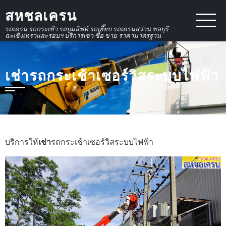
Skip
สหชลเครน
to
รถเครน รถกระเช้า รถบูมลิฟท์ รถเฮี๊ยบ รถเครนสว่าน ชลบุรี
content
ฉะเชิงเทราและรอบฯ บริการเช่า-ซื้อ-ขาย ราคามาตรฐาน
เช่ารถกระเช้าเซอร์วิสระบบไฟฟ้า
บริการให้
เช่า
รถกระเช้าเซอร์วิสระบบไฟฟ้า