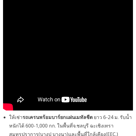
ให้เช่า
รถเครนพร้อมบาร์ยกแผ่นเมทัลชีต
ยาว 6-24 ม. รับน้ำ
หนักได้ 600-1,000 กก. ในพื้นที่จ.ชลบุรี ฉะเชิงเทรา
สมุทรปราการ(บางปู บางนา)และพื้นที่ใกล้เคียง(EEC.)