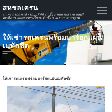
Skip
สหชลเครน
to
รถเครน รถกระเช้า รถบูมลิฟท์ รถเฮี๊ยบ รถเครนสว่าน ชลบุรี
content
ฉะเชิงเทราและรอบฯ บริการเช่า-ซื้อ-ขาย ราคามาตรฐาน
ให้เช่ารถเครนพร้อมบาร์ยกแผ่น
เมทัลชีต
ให้เช่ารถเครนพร้อมบาร์ยกแผ่นเมทัลชีต