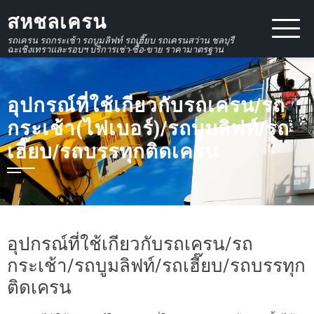
Skip
สหชลเครน
to
รถเครน รถกระเช้า รถบูมลิฟท์ รถเฮี๊ยบ รถเครนสว่าน ชลบุรี
content
ฉะเชิงเทราและรอบฯ บริการเช่า-ซื้อ-ขาย ราคามาตรฐาน
อุปกรณ์ที่ใช้เกียวกับรถเครน/รถ
กระเช้า(ไฟเบอร์)/รถบูมลิฟท์/รถ
เฮี๊ยบ/รถบรรทุกติดเครน
อุปกรณ์ที่ใช้เกียวกับรถเครน/รถ
กระเช้า/รถบูมลิฟท์/รถเฮี๊ยบ/รถบรรทุก
ติดเครน